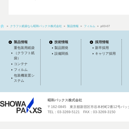
»
クラフト紙袋なら昭和パックス株式会社
»
製品情報
»
フィルム
» p03-07
製品情報
技術情報
採用情報
重包装用紙袋
製品開発
新卒採用
（クラフト紙
設備関係
キャリア採用
袋）
コンテナ
フィルム
包装機装置シ
ステム
昭和パックス株式会社
〒162-0845 東京都新宿区市谷本村町2番12号パ
TEL：03-3269-5121 FAX：03-3269-3150