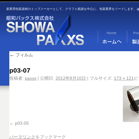
産業用包装資材のトップメーカーとして、クラフト紙袋を中心に、包装業界をリードします。
←
フィルム
p03-07
投稿者:
paxxs
|
公開日:
2012年8月10日
|
フルサイズ:
173 × 121
ピ
p03-05
パーマリンク
をブックマーク