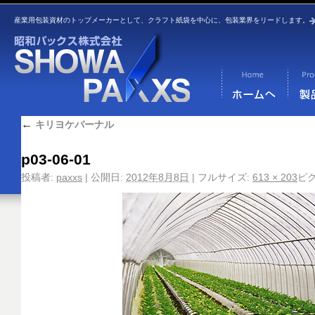
産業用包装資材のトップメーカーとして、クラフト紙袋を中心に、包装業界をリードします。
←
キリヨケバーナル
p03-06-01
投稿者:
paxxs
|
公開日:
2012年8月8日
|
フルサイズ:
613 × 203
ピ