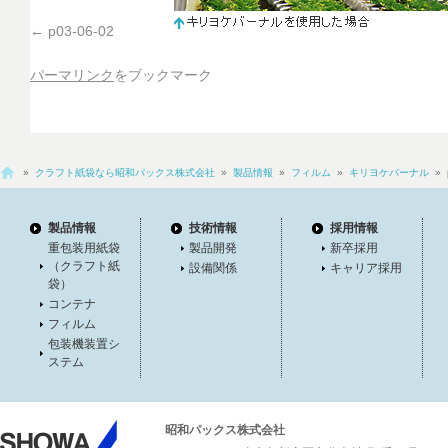
p03-06-02
パーマリンク
をブックマーク
»
クラフト紙袋なら昭和パックス株式会社
»
製品情報
»
フィルム
»
キリヨケバーナル
» p
製品情報
技術情報
採用情報
重包装用紙袋
製品開発
新卒採用
（クラフト紙
設備関係
キャリア採用
袋）
コンテナ
フィルム
包装機装置シ
ステム
昭和パックス株式会社