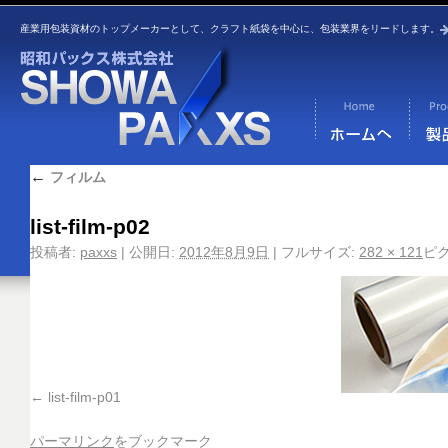
産業用包装資材のトップメーカーとして、クラフト紙袋を中心に、包装業界をリードします。
←
フィルム
list-film-p02
投稿者:
paxxs
|
公開日:
2012年8月9日
|
フルサイズ:
282 × 121
ピ
list-film-p01
パーマリンク
をブックマーク