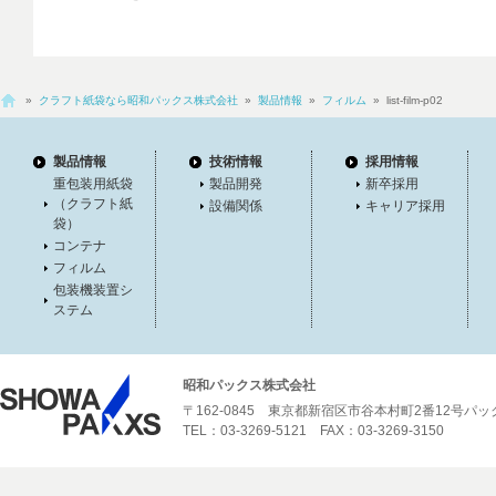
»
クラフト紙袋なら昭和パックス株式会社
»
製品情報
»
フィルム
» list-film-p02
製品情報
技術情報
採用情報
重包装用紙袋
製品開発
新卒採用
（クラフト紙
設備関係
キャリア採用
袋）
コンテナ
フィルム
包装機装置シ
ステム
昭和パックス株式会社
〒162-0845 東京都新宿区市谷本村町2番12号パ
TEL：03-3269-5121 FAX：03-3269-3150