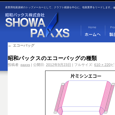
産業用包装資材のトップメーカーとして、クラフト紙袋を中心に、包装業界をリードします。
←
エコーバッグ
昭和パックスのエコーバッグの種類
投稿者:
paxxs
|
公開日:
2012年9月23日
|
フルサイズ:
610 × 220
ピ