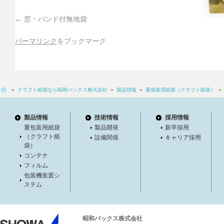
窓・バンド付無地袋
パーマリンク
をブックマーク
»
クラフト紙袋なら昭和パックス株式会社
»
製品情報
»
重包装用紙袋（クラフト紙袋）
製品情報
技術情報
採用情報
重包装用紙袋
製品開発
新卒採用
（クラフト紙
設備関係
キャリア採用
袋）
コンテナ
フィルム
包装機装置シ
ステム
昭和パックス株式会社