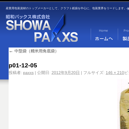
産業用包装資材のトップメーカーとして、クラフト紙袋を中心に、包装業界をリードします。
←
中型袋（精米用角底袋）
p01-12-05
投稿者:
paxxs
|
公開日:
2012年9月20日
|
フルサイズ:
146 × 210
ピ