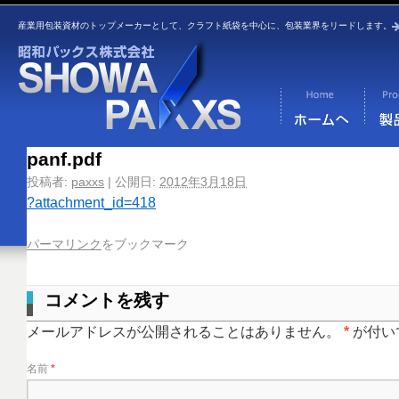
産業用包装資材のトップメーカーとして、クラフト紙袋を中心に、包装業界をリードします。
panf.pdf
投稿者:
paxxs
|
公開日:
2012年3月18日
?attachment_id=418
パーマリンク
をブックマーク
コメントを残す
メールアドレスが公開されることはありません。
*
が付い
名前
*