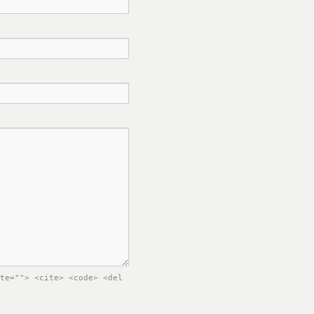
te=""> <cite> <code> <del