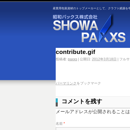
産業用包装資材のトップメーカーとして、クラフト紙袋を
contribute.gif
投稿者:
paxxs
|
公開日:
2012年3月18日
|
フルサ
パーマリンク
をブックマーク
コメントを残す
メールアドレスが公開されること
名前
*