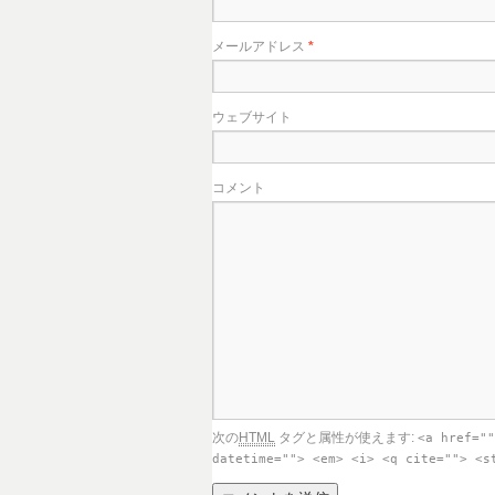
メールアドレス
*
ウェブサイト
コメント
次の
HTML
タグと属性が使えます:
<a href=""
datetime=""> <em> <i> <q cite=""> <s