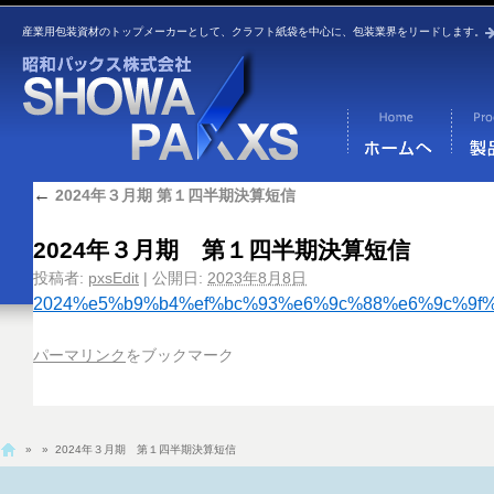
産業用包装資材のトップメーカーとして、クラフト紙袋を中心に、包装業界をリードします。
←
2024年３月期 第１四半期決算短信
2024年３月期 第１四半期決算短信
投稿者:
pxsEdit
|
公開日:
2023年8月8日
2024%e5%b9%b4%ef%bc%93%e6%9c%88%e6%9c%9f
パーマリンク
をブックマーク
»
» 2024年３月期 第１四半期決算短信