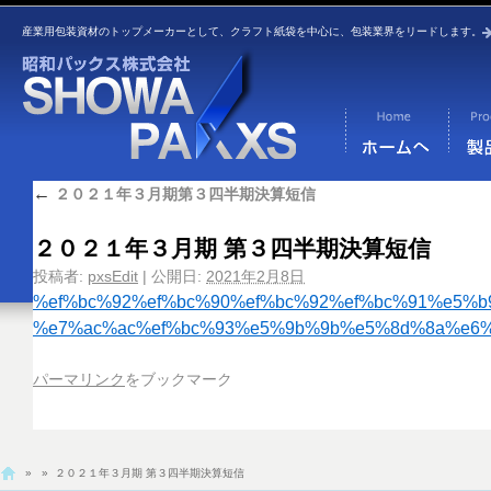
産業用包装資材のトップメーカーとして、クラフト紙袋を中心に、包装業界をリードします。
←
２０２１年３月期第３四半期決算短信
２０２１年３月期 第３四半期決算短信
投稿者:
pxsEdit
|
公開日:
2021年2月8日
%ef%bc%92%ef%bc%90%ef%bc%92%ef%bc%91%e5%b
%e7%ac%ac%ef%bc%93%e5%9b%9b%e5%8d%8a%e6%
パーマリンク
をブックマーク
»
» ２０２１年３月期 第３四半期決算短信