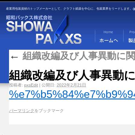
産業用包装資材のトップメーカーとして、クラフト紙袋を中心に、包装業界をリードします。
←
組織改編及び人事異動に
組織改編及び人事異動
投稿者:
pxsEdit
|
公開日:
2022年2月21日
%e7%b5%84%e7%b9%9
パーマリンク
をブックマーク