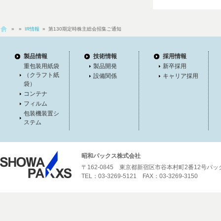
»
»
IR情報
» 第130期定時株主総会招集ご通知
製品情報
技術情報
採用情報
重包装用紙袋
製品開発
新卒採用
（クラフト紙
設備関係
キャリア採用
袋）
コンテナ
フィルム
包装機装置シ
ステム
昭和パックス株式会社
〒162-0845 東京都新宿区市谷本村町2番12号パ
TEL：03-3269-5121 FAX：03-3269-3150