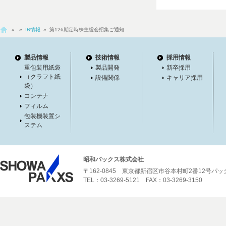
»
»
IR情報
» 第126期定時株主総会招集ご通知
製品情報
技術情報
採用情報
重包装用紙袋
製品開発
新卒採用
（クラフト紙
設備関係
キャリア採用
袋）
コンテナ
フィルム
包装機装置シ
ステム
昭和パックス株式会社
〒162-0845 東京都新宿区市谷本村町2番12号パ
TEL：03-3269-5121 FAX：03-3269-3150