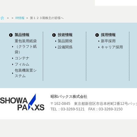
»
»
IR情報
» 第１２３期株主の皆様へ
製品情報
技術情報
採用情報
重包装用紙袋
製品開発
新卒採用
（クラフト紙
設備関係
キャリア採用
袋）
コンテナ
フィルム
包装機装置シ
ステム
昭和パックス株式会社
〒162-0845 東京都新宿区市谷本村町2番12号パ
TEL：03-3269-5121 FAX：03-3269-3150