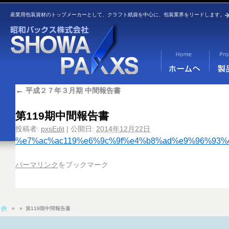
産業用包装資材のトップメーカーとして、クラフト紙袋を中心に、包装業界をリードします。
←
平成２７年３月期 中間報告書
第119期中間報告書
投稿者:
pxsEdit
|
公開日:
2014年12月22日
%e7%ac%ac119%e6%9c%9f%e4%b8%ad%e9%96%93%
パーマリンク
をブックマーク
»
» 第119期中間報告書