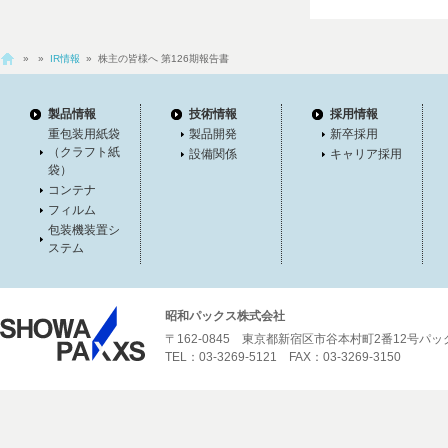
»
»
IR情報
» 株主の皆様へ 第126期報告書
製品情報
技術情報
採用情報
重包装用紙袋
製品開発
新卒採用
（クラフト紙
設備関係
キャリア採用
袋）
コンテナ
フィルム
包装機装置シ
ステム
昭和パックス株式会社
〒162-0845 東京都新宿区市谷本村町2番12号パ
TEL：03-3269-5121 FAX：03-3269-3150