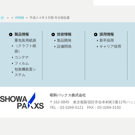
»
»
IR情報
» 平成２４年３月期 年次報告書
製品情報
技術情報
採用情報
重包装用紙袋
製品開発
新卒採用
（クラフト紙
設備関係
キャリア採用
袋）
コンテナ
フィルム
包装機装置シ
ステム
昭和パックス株式会社
〒162-0845 東京都新宿区市谷本村町2番12号パ
TEL：03-3269-5121 FAX：03-3269-3150