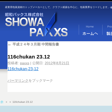
産業用包装資材のトップメーカーとして、クラフト紙袋を中心に、包装業界をリードします。
←
平成２４年３月期 中間報告書
116chukan 23.12
投稿者:
paxxs
|
公開日:
2012年8月21日
116chukan-23-12
パーマリンク
をブックマーク
»
» 116chukan 23.12