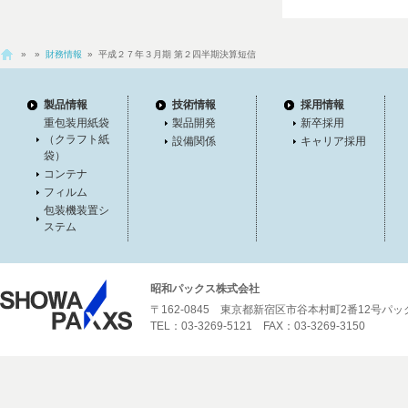
»
»
財務情報
» 平成２７年３月期 第２四半期決算短信
製品情報
技術情報
採用情報
重包装用紙袋
製品開発
新卒採用
（クラフト紙
設備関係
キャリア採用
袋）
コンテナ
フィルム
包装機装置シ
ステム
昭和パックス株式会社
〒162-0845 東京都新宿区市谷本村町2番12号パ
TEL：03-3269-5121 FAX：03-3269-3150