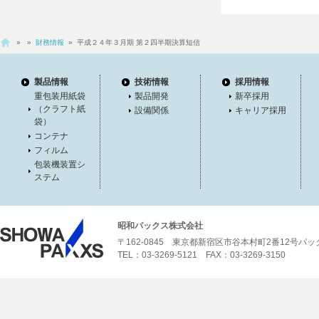
»
»
財務情報
» 平成２４年３月期 第２四半期決算短信
製品情報
技術情報
採用情報
重包装用紙袋
製品開発
新卒採用
（クラフト紙
設備関係
キャリア採用
袋）
コンテナ
フィルム
包装機装置シ
ステム
昭和パックス株式会社
〒162-0845 東京都新宿区市谷本村町2番12号パ
TEL：03-3269-5121 FAX：03-3269-3150