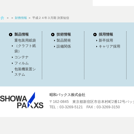
»
»
財務情報
» 平成２４年３月期 決算短信
製品情報
技術情報
採用情報
重包装用紙袋
製品開発
新卒採用
（クラフト紙
設備関係
キャリア採用
袋）
コンテナ
フィルム
包装機装置シ
ステム
昭和パックス株式会社
〒162-0845 東京都新宿区市谷本村町2番12号パ
TEL：03-3269-5121 FAX：03-3269-3150