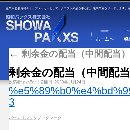
産業用包装資材のトップメーカーとして、クラフト紙袋を中心に、包装業界をリードします。
←
剰余金の配当（中間配当）
剰余金の配当（中間配
投稿者:
pxsEdit
|
公開日:
2020年11月24日
%e5%89%b0%e4%bd%9
3
パーマリンク
をブックマーク