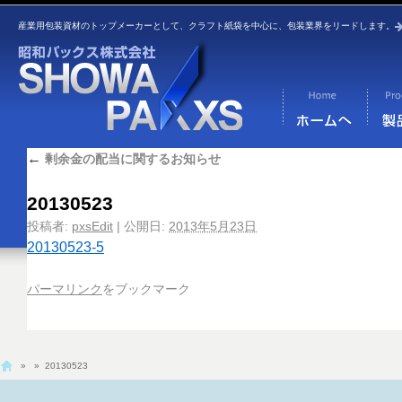
産業用包装資材のトップメーカーとして、クラフト紙袋を中心に、包装業界をリードします。
←
剰余金の配当に関するお知らせ
20130523
投稿者:
pxsEdit
|
公開日:
2013年5月23日
20130523-5
パーマリンク
をブックマーク
»
» 20130523