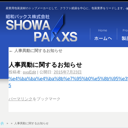
産業用包装資材のトップメーカーとして、クラフト紙袋を中心に、包装業界をリードします。
←
人事異動に関するお知らせ
人事異動に関するお知らせ
投稿者:
pxsEdit
|
公開日:
2015年7月23日
%e4%ba%ba%e4%ba%8b%e7%95%b0%e5%8b%95%e3
5
パーマリンク
をブックマーク
»
» 人事異動に関するお知らせ