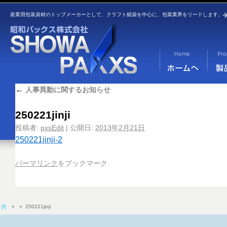
産業用包装資材のトップメーカーとして、クラフト紙袋を中心に、包装業界をリードします。
←
人事異動に関するお知らせ
250221jinji
投稿者:
pxsEdit
|
公開日:
2013年2月21日
250221jinji-2
パーマリンク
をブックマーク
»
» 250221jinji