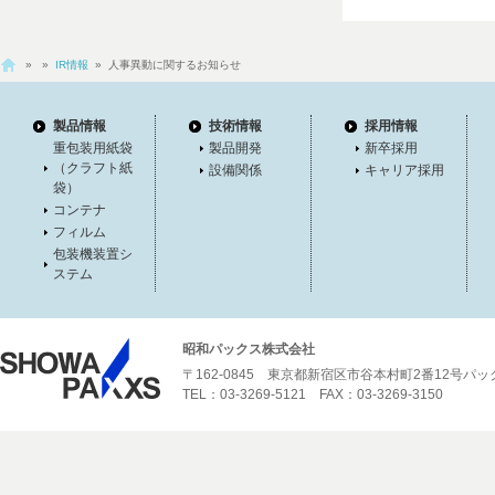
»
»
IR情報
» 人事異動に関するお知らせ
製品情報
技術情報
採用情報
重包装用紙袋
製品開発
新卒採用
（クラフト紙
設備関係
キャリア採用
袋）
コンテナ
フィルム
包装機装置シ
ステム
昭和パックス株式会社
〒162-0845 東京都新宿区市谷本村町2番12号パ
TEL：03-3269-5121 FAX：03-3269-3150